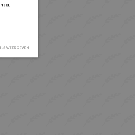
ONEEL
ILS WEERGEVEN
saanmelding en
 noodzakelijke
er deze wordt
isicoanalyse.
or de Cookie-
kievoorkeuren
De cookie-
 is
rken.