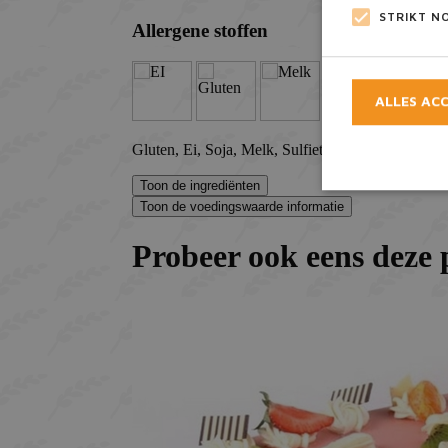
STRIKT N
ALLES AC
Strikt noodzake
accountbeheer. D
Naam
_GRECAPTCH
CookieScript