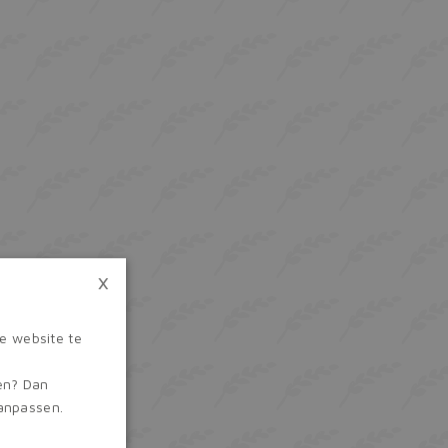
×
e website te
ren? Dan
aanpassen.