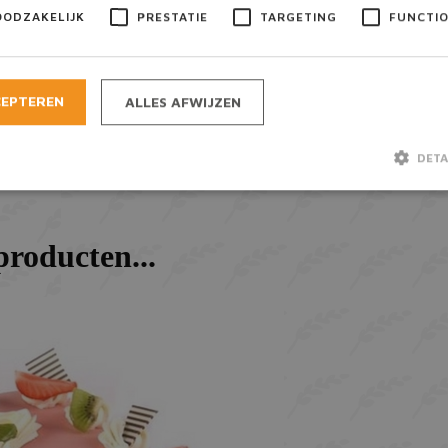
OODZAKELIJK
PRESTATIE
TARGETING
FUNCTI
CEPTEREN
ALLES AFWIJZEN
DETA
Strikt noodzakelijk
Prestatie
Targeting
Functioneel
lijke cookies maken de kernfunctionaliteiten van de website mogelijk, zoals gebruiker
e website kan niet goed worden gebruikt zonder de strikt noodzakelijke cookies.
Aanbieder / Domein
Vervaldatum
Omschrijving
A
Google LLC
6 maanden
Google reCAPTCHA plaatst een
www.google.com
cookie (_GRECAPTCHA) wanne
uitgevoerd met het oog op de r
Consent
CookieScript
1 maand
Deze cookie wordt gebruikt do
bakkermeijer.nl
Script.com-service om de coo
van bezoekers te onthouden. 
banner van Cookie-Script.com
noodzakelijk om correct te we