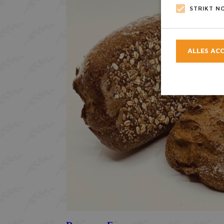
STRIKT N
ALLES AC
Strikt noodzake
accountbeheer. D
Naam
_GRECAPTCH
CookieScript