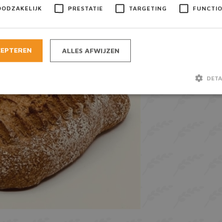
OODZAKELIJK
PRESTATIE
TARGETING
FUNCTI
CEPTEREN
ALLES AFWIJZEN
DETA
Strikt noodzakelijk
Prestatie
Targeting
Functioneel
lijke cookies maken de kernfunctionaliteiten van de website mogelijk, zoals gebruiker
e website kan niet goed worden gebruikt zonder de strikt noodzakelijke cookies.
Aanbieder / Domein
Vervaldatum
Omschrijving
A
Google LLC
6 maanden
Google reCAPTCHA plaatst een
www.google.com
cookie (_GRECAPTCHA) wanne
uitgevoerd met het oog op de r
Consent
CookieScript
1 maand
Deze cookie wordt gebruikt do
bakkermeijer.nl
Script.com-service om de coo
van bezoekers te onthouden. 
banner van Cookie-Script.com
noodzakelijk om correct te we