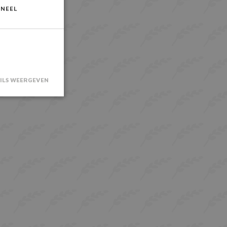
ONEEL
ILS WEERGEVEN
saanmelding en
 noodzakelijke
er deze wordt
isicoanalyse.
or de Cookie-
kievoorkeuren
De cookie-
 is
rken.