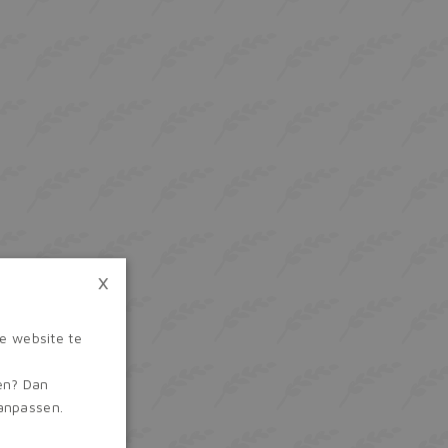
×
e website te
ren? Dan
aanpassen.