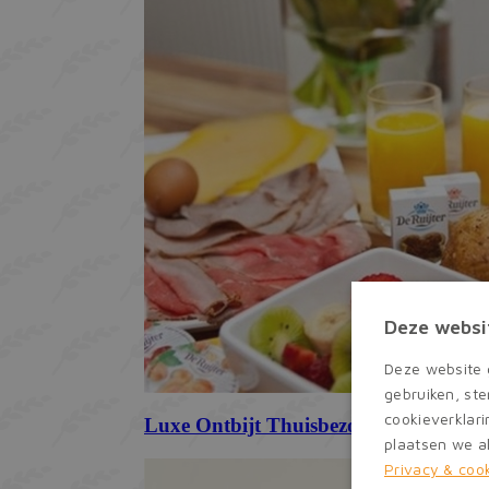
Deze websi
Deze website 
gebruiken, st
cookieverklari
plaatsen we al
Privacy & coo