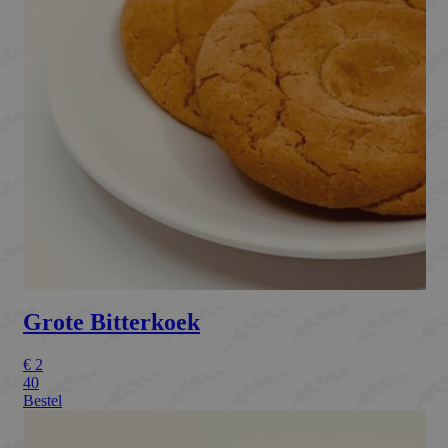
Targeting
Functioneel
Strikt noodzakelijke cookies maken de
kernfunctionaliteiten van de website mogelijk,
zoals gebruikersaanmelding en accountbeheer.
De website kan niet goed worden gebruikt
zonder de strikt noodzakelijke cookies.
Naam
Aanbieder / Domein
Vervaldat
_GRECAPTCHA
Google LLC
6 maand
www.google.com
CookieScriptConsent
CookieScript
1 maand
bakkermeijer.nl