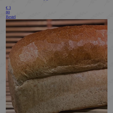
ASP.NET_SessionId
Microsoft Corporation
Sessie
webshop.bakkermeijer.nl