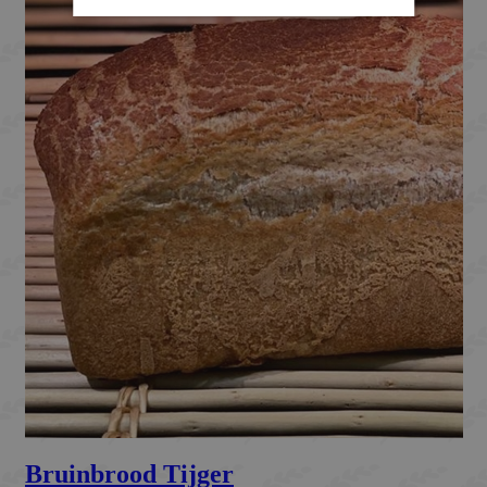
Strikt noodzakelijk
Prestatie
Targeting
Functioneel
Strikt noodzakelijke cookies maken de
kernfunctionaliteiten van de website mogelijk,
zoals gebruikersaanmelding en accountbeheer.
De website kan niet goed worden gebruikt
zonder de strikt noodzakelijke cookies.
Naam
Aanbieder / Domein
Vervaldat
_GRECAPTCHA
Google LLC
6 maand
www.google.com
CookieScriptConsent
CookieScript
1 maand
bakkermeijer.nl